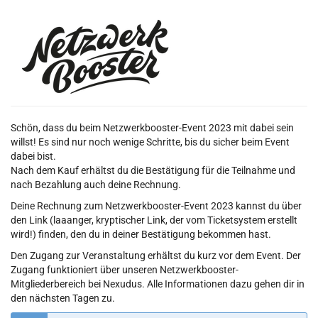
Zum
Netzwerkbooster
Haupt-
Inhalt
Fr,
springen
31.
März
2023
Schön, dass du beim Netzwerkbooster-Event 2023 mit dabei sein
willst! Es sind nur noch wenige Schritte, bis du sicher beim Event
dabei bist.
Nach dem Kauf erhältst du die Bestätigung für die Teilnahme und
nach Bezahlung auch deine Rechnung.
Deine Rechnung zum Netzwerkbooster-Event 2023 kannst du über
den Link (laaanger, kryptischer Link, der vom Ticketsystem erstellt
wird!) finden, den du in deiner Bestätigung bekommen hast.
Den Zugang zur Veranstaltung erhältst du kurz vor dem Event. Der
Zugang funktioniert über unseren Netzwerkbooster-
Mitgliederbereich bei Nexudus. Alle Informationen dazu gehen dir in
den nächsten Tagen zu.