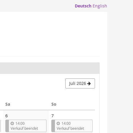
Deutsch
English
Juli 2026
Samstag
Sonntag
Sa
So
6
7
14:00
14:00
Verkauf beendet
Verkauf beendet