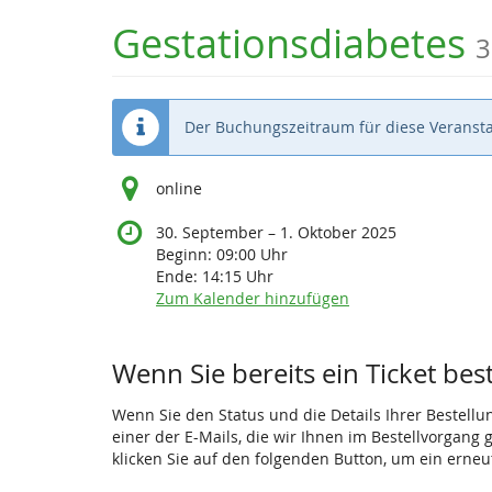
Zum
Gestationsdiabetes
3
Haupt-
Inhalt
springen
Der Buchungszeitraum für diese Veransta
online
bis
30. September
–
1. Oktober 2025
Beginn:
09:00
Uhr
Ende:
14:15
Uhr
Zum Kalender hinzufügen
Produkte
Wenn Sie bereits ein Ticket bes
Wenn Sie den Status und die Details Ihrer Bestellu
einer der E-Mails, die wir Ihnen im Bestellvorgang
klicken Sie auf den folgenden Button, um ein erne