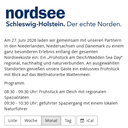
Zum
Nordsee-
Haupt-
Inhalt
Tourismus-
springen
Service
Am 27. Juni 2026 laden wir gemeinsam mit unseren Partnern
GmbH
in den Niederlanden, Niedersachsen und Dänemark zu einem
ganz besonderen Erlebnis entlang der gesamten
Nordseeküste ein: Ein „Frühstück am Deich/Wadden Sea Day“
regional, nachhaltig und naturverbunden. An ausgewählten
Standorten genießen unsere Gäste ein exklusives Frühstück
mit Blick auf das Weltnaturerbe Wattenmeer.
Programm
08:30 - 09:30 Uhr: Frühstück am Deich mit regionalen
Spezialitäten
09:30 - 10:30 Uhr: geführter Spaziergang mit einem lokalen
Naturführer
Liste
Woche
Monat
Tag
iCal