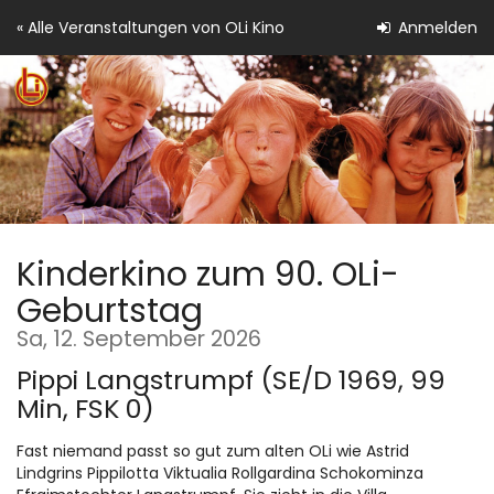
Zum
« Alle Veranstaltungen von OLi Kino
Anmelden
Haupt-
Inhalt
springen
Kinderkino zum 90. OLi-
Geburtstag
Sa, 12. September 2026
Pippi Langstrumpf (SE/D 1969, 99
Min, FSK 0)
Fast niemand passt so gut zum alten OLi wie Astrid
Lindgrins Pippilotta Viktualia Rollgardina Schokominza