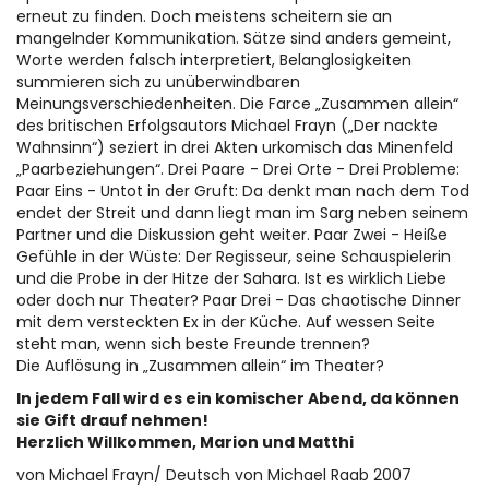
erneut zu finden. Doch meistens scheitern sie an
mangelnder Kommunikation. Sätze sind anders gemeint,
Worte werden falsch interpretiert, Belanglosigkeiten
summieren sich zu unüberwindbaren
Meinungsverschiedenheiten. Die Farce „Zusammen allein“
des britischen Erfolgsautors Michael Frayn („Der nackte
Wahnsinn“) seziert in drei Akten urkomisch das Minenfeld
„Paarbeziehungen“. Drei Paare - Drei Orte - Drei Probleme:
Paar Eins - Untot in der Gruft: Da denkt man nach dem Tod
endet der Streit und dann liegt man im Sarg neben seinem
Partner und die Diskussion geht weiter. Paar Zwei - Heiße
Gefühle in der Wüste: Der Regisseur, seine Schauspielerin
und die Probe in der Hitze der Sahara. Ist es wirklich Liebe
oder doch nur Theater? Paar Drei - Das chaotische Dinner
mit dem versteckten Ex in der Küche. Auf wessen Seite
steht man, wenn sich beste Freunde trennen?
Die Auflösung in „Zusammen allein“ im Theater?
In jedem Fall wird es ein komischer Abend, da können
sie Gift drauf nehmen!
Herzlich Willkommen, Marion und Matthi
von Michael Frayn/ Deutsch von Michael Raab 2007