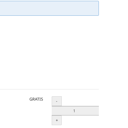
GRATIS
Menge
-
+