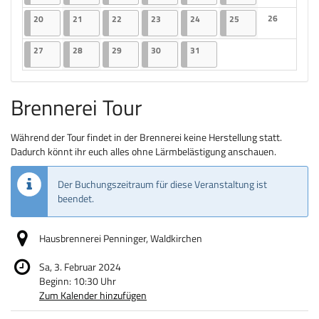
Keine Veranst
20.07.2026
2 Veranstaltungen
21.07.2026
2 Veranstaltungen
22.07.2026
2 Veranstaltungen
23.07.2026
2 Veranstaltungen
24.07.2026
2 Veranstaltungen
25.07.2026
2 Veranstaltungen
26
20
21
22
23
24
25
Keine Veranst
27.07.2026
2 Veranstaltungen
28.07.2026
2 Veranstaltungen
29.07.2026
2 Veranstaltungen
30.07.2026
2 Veranstaltungen
31.07.2026
2 Veranstaltungen
27
28
29
30
31
Brennerei Tour
Während der Tour findet in der Brennerei keine Herstellung statt.
Dadurch könnt ihr euch alles ohne Lärmbelästigung anschauen.
Der Buchungszeitraum für diese Veranstaltung ist
beendet.
Hausbrennerei Penninger, Waldkirchen
Sa, 3. Februar 2024
Beginn:
10:30
Uhr
Zum Kalender hinzufügen