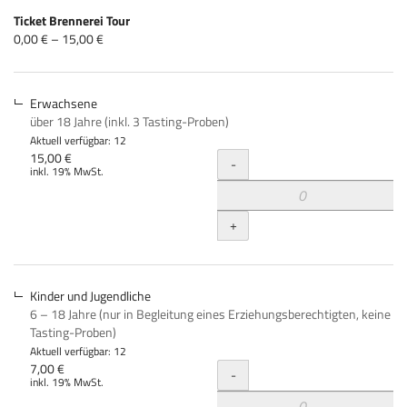
Produkte
Ticket Brennerei Tour
Unkategorisierte
von
0,00 € – 15,00 €
0,00 €
Produkte
bis
15,00 €
Erwachsene
über 18 Jahre (inkl. 3 Tasting-Proben)
Aktuell verfügbar: 12
Menge
15,00 €
-
inkl. 19% MwSt.
+
Kinder und Jugendliche
6 – 18 Jahre (nur in Begleitung eines Erziehungsberechtigten, keine
Tasting-Proben)
Aktuell verfügbar: 12
Menge
7,00 €
-
inkl. 19% MwSt.