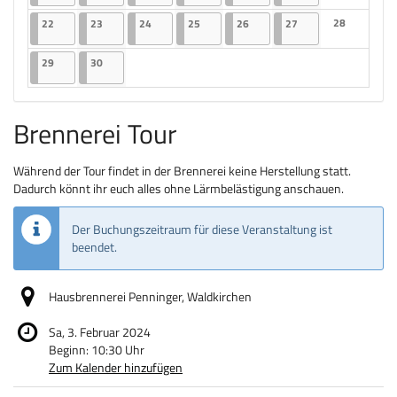
Keine Veranst
22.06.2026
2 Veranstaltungen
23.06.2026
2 Veranstaltungen
24.06.2026
2 Veranstaltungen
25.06.2026
2 Veranstaltungen
26.06.2026
2 Veranstaltungen
27.06.2026
2 Veranstaltungen
28
22
23
24
25
26
27
Keine Veranst
29.06.2026
2 Veranstaltungen
30.06.2026
2 Veranstaltungen
29
30
Brennerei Tour
Während der Tour findet in der Brennerei keine Herstellung statt.
Dadurch könnt ihr euch alles ohne Lärmbelästigung anschauen.
Der Buchungszeitraum für diese Veranstaltung ist
beendet.
Hausbrennerei Penninger, Waldkirchen
Sa, 3. Februar 2024
Beginn:
10:30
Uhr
Zum Kalender hinzufügen