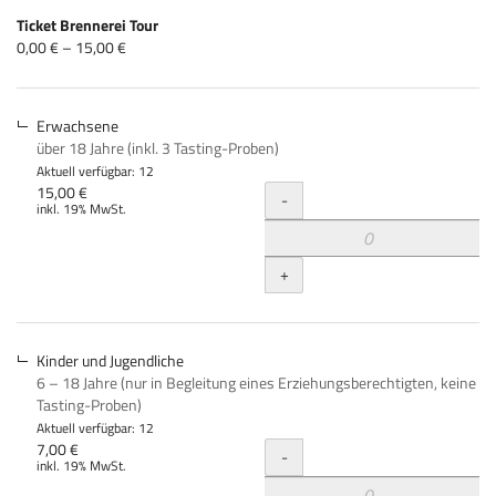
Produkte
Ticket Brennerei Tour
Unkategorisierte
von
0,00 € – 15,00 €
0,00 €
Produkte
bis
15,00 €
Erwachsene
über 18 Jahre (inkl. 3 Tasting-Proben)
Aktuell verfügbar: 12
Menge
15,00 €
-
inkl. 19% MwSt.
+
Kinder und Jugendliche
6 – 18 Jahre (nur in Begleitung eines Erziehungsberechtigten, keine
Tasting-Proben)
Aktuell verfügbar: 12
Menge
7,00 €
-
inkl. 19% MwSt.