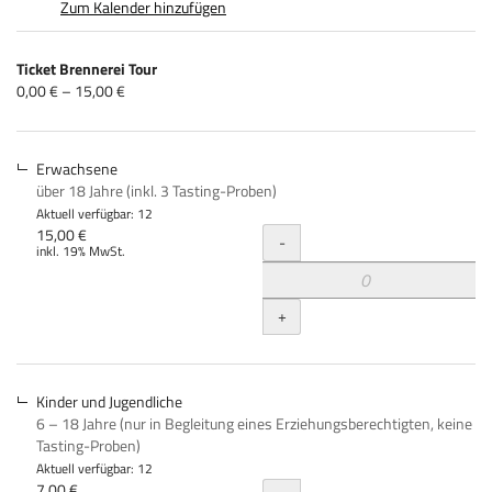
Zum Kalender hinzufügen
Produkte
Ticket Brennerei Tour
Unkategorisierte
von
0,00 € – 15,00 €
0,00 €
Produkte
bis
15,00 €
Erwachsene
über 18 Jahre (inkl. 3 Tasting-Proben)
Aktuell verfügbar: 12
Menge
15,00 €
-
inkl. 19% MwSt.
+
Kinder und Jugendliche
6 – 18 Jahre (nur in Begleitung eines Erziehungsberechtigten, keine
Tasting-Proben)
Aktuell verfügbar: 12
7,00 €