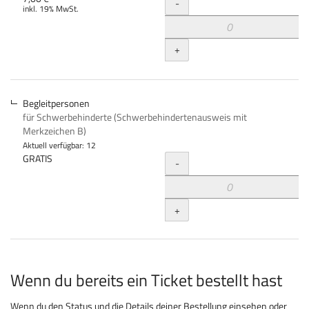
Menge
-
inkl. 19% MwSt.
+
Begleitpersonen
für Schwerbehinderte (Schwerbehindertenausweis mit
Merkzeichen B)
Aktuell verfügbar: 12
Menge
GRATIS
-
+
Wenn du bereits ein Ticket bestellt hast
Wenn du den Status und die Details deiner Bestellung einsehen oder