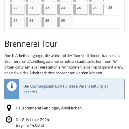
Keine Veranst
20.04.2026
2 Veranstaltungen
21.04.2026
2 Veranstaltungen
22.04.2026
2 Veranstaltungen
23.04.2026
2 Veranstaltungen
24.04.2026
2 Veranstaltungen
25.04.2026
2 Veranstaltungen
26
20
21
22
23
24
25
Keine Veranst
27.04.2026
2 Veranstaltungen
28.04.2026
2 Veranstaltungen
29.04.2026
2 Veranstaltungen
30.04.2026
2 Veranstaltungen
27
28
29
30
Brennerei Tour
Durch Arbeitsvorgänge, die während der Tour stattfinden, kann es in
Brennerei und Abfüllung zu einer erhöhten Lautstärke kommen. Wir
bitten dafür um euer Verständnis. Wir können leider nicht garantieren,
ob und welche Arbeitsschritte beobachtet werden können.
Der Buchungszeitraum für diese Veranstaltung ist
beendet.
Hausbrennerei Penninger, Waldkirchen
Do, 8. Februar 2024
Beginn:
14:00
Uhr