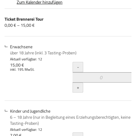
Zum Kalender hinzufügen
Produkte
Ticket Brennerei Tour
Unkategorisierte
von
0,00 € – 15,00 €
0,00 €
Produkte
bis
15,00 €
Erwachsene
über 18 Jahre (inkl. 3 Tasting-Proben)
Aktuell verfügbar: 12
Menge
15,00 €
-
inkl. 19% MwSt.
+
Kinder und Jugendliche
6 – 18 Jahre (nur in Begleitung eines Erziehungsberechtigten, keine
Tasting-Proben)
Aktuell verfügbar: 12
7,00 €