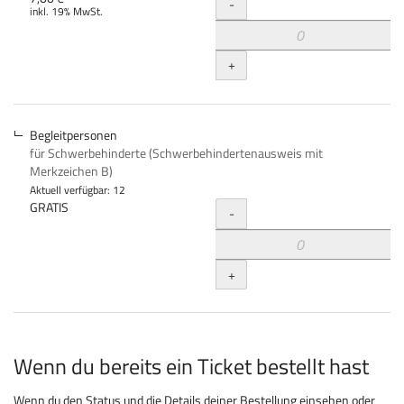
Menge
-
inkl. 19% MwSt.
+
Begleitpersonen
für Schwerbehinderte (Schwerbehindertenausweis mit
Merkzeichen B)
Aktuell verfügbar: 12
Menge
GRATIS
-
+
Wenn du bereits ein Ticket bestellt hast
Wenn du den Status und die Details deiner Bestellung einsehen oder