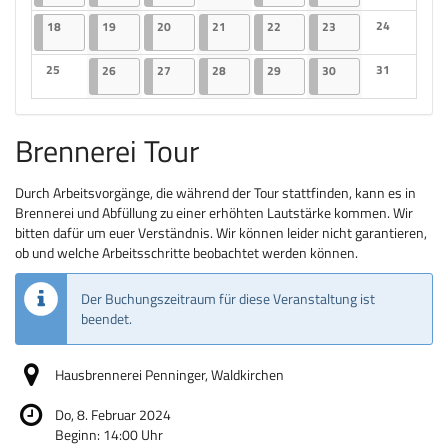
Keine Veranstaltungen
Keine Veranst
18.05.2026
2 Veranstaltungen
19.05.2026
2 Veranstaltungen
20.05.2026
2 Veranstaltungen
21.05.2026
2 Veranstaltungen
22.05.2026
2 Veranstaltungen
23.05.2026
2 Veranstaltungen
24
18
19
20
21
22
23
Keine Veranst
25
26.05.2026
2 Veranstaltungen
27.05.2026
2 Veranstaltungen
28.05.2026
2 Veranstaltungen
29.05.2026
2 Veranstaltungen
30.05.2026
2 Veranstaltungen
31
26
27
28
29
30
Keine Veranstaltungen
Keine Veranst
Brennerei Tour
Durch Arbeitsvorgänge, die während der Tour stattfinden, kann es in
Brennerei und Abfüllung zu einer erhöhten Lautstärke kommen. Wir
bitten dafür um euer Verständnis. Wir können leider nicht garantieren,
ob und welche Arbeitsschritte beobachtet werden können.
Der Buchungszeitraum für diese Veranstaltung ist
beendet.
Hausbrennerei Penninger, Waldkirchen
Do, 8. Februar 2024
Beginn:
14:00
Uhr