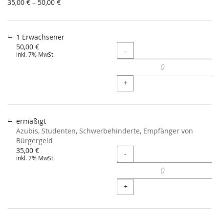
von
35,00 € – 50,00 €
35,00 €
bis
50,00 €
1 Erwachsener
50,00 €
Menge
-
inkl. 7% MwSt.
+
ermäßigt
Azubis, Studenten, Schwerbehinderte, Empfänger von
Bürgergeld
35,00 €
Menge
-
inkl. 7% MwSt.
+