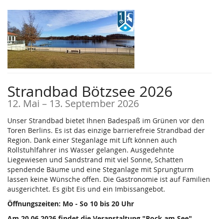
Zum
Haupt-
Inhalt
springen
Strandbad Bötzsee 2026
bis
12. Mai
–
13. September 2026
Unser Strandbad bietet Ihnen Badespaß im Grünen vor den
Toren Berlins. Es ist das einzige barrierefreie Strandbad der
Region. Dank einer Steganlage mit Lift können auch
Rollstuhlfahrer ins Wasser gelangen. Ausgedehnte
Liegewiesen und Sandstrand mit viel Sonne, Schatten
spendende Bäume und eine Steganlage mit Sprungturm
lassen keine Wünsche offen. Die Gastronomie ist auf Familien
ausgerichtet. Es gibt Eis und ein Imbissangebot.
Öffnungszeiten: Mo - So 10 bis 20 Uhr
Am 20.06.2026 findet die Veranstaltung "Rock am See"