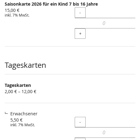
Saisonkarte 2026 für ein Kind 7 bis 16 Jahre
15,00 €
Menge
-
inkl. 7% MwSt.
+
Tageskarten
Tageskarten
von
2,00 € – 12,00 €
2,00 €
bis
12,00 €
Erwachsener
5,50 €
Menge
-
inkl. 7% MwSt.