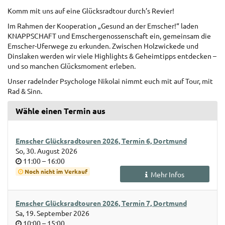
Komm mit uns auf eine Glücksradtour durch’s Revier!
Im Rahmen der Kooperation „Gesund an der Emscher!“ laden
KNAPPSCHAFT und Emschergenossenschaft ein, gemeinsam die
Emscher-Uferwege zu erkunden. Zwischen Holzwickede und
Dinslaken werden wir viele Highlights & Geheimtipps entdecken –
und so manchen Glücksmoment erleben.
Unser radelnder Psychologe Nikolai nimmt euch mit auf Tour, mit
Rad & Sinn.
Wähle einen Termin aus
Emscher Glücksradtouren 2026, Termin 6, Dortmund
So, 30. August 2026
Uhrzeit
bis
11:00
–
16:00
Noch nicht im Verkauf
Mehr Infos
Emscher Glücksradtouren 2026, Termin 7, Dortmund
Sa, 19. September 2026
Uhrzeit
bis
10:00
–
15:00