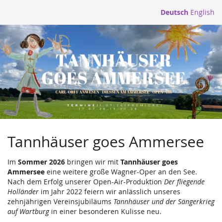
Zum
Deutsch
English
Haupt-
Inhalt
springen
Tannhäuser goes Ammersee
Im
Sommer 2026
bringen wir mit
Tannhäuser goes
Ammersee
eine weitere große Wagner-Oper an den See.
Nach dem Erfolg unserer Open-Air-Produktion
Der fliegende
Holländer
im Jahr 2022 feiern wir anlässlich unseres
zehnjährigen Vereinsjubiläums
Tannhäuser und der Sängerkrieg
auf Wartburg
in einer besonderen Kulisse neu.