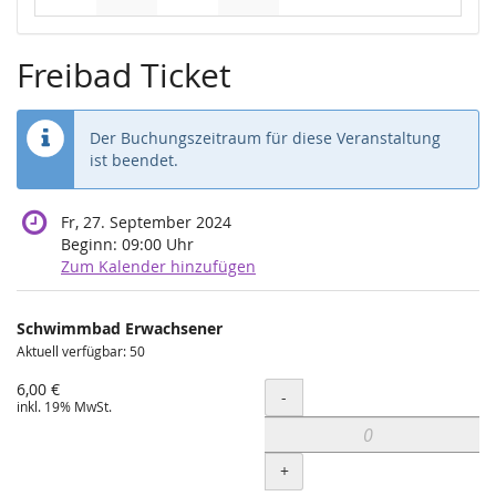
Keine Veranstaltungen
Keine Veranstaltungen
Keine Veranstaltungen
Keine Veranstaltungen
Freibad Ticket
Der Buchungszeitraum für diese Veranstaltung
ist beendet.
Fr, 27. September 2024
Beginn:
09:00
Uhr
Zum Kalender hinzufügen
Produkte
Schwimmbad Erwachsener
Unkategorisierte
Aktuell verfügbar: 50
Produkte
6,00 €
Menge
-
inkl. 19% MwSt.
+