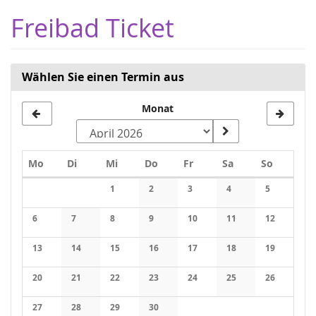
Zum
Freibad Ticket
Haupt-
Inhalt
springen
Wählen Sie einen Termin aus
Monat
Montag
Dienstag
Mittwoch
Donnerstag
Freitag
Samstag
Sonntag
Mo
Di
Mi
Do
Fr
Sa
So
Kalender
1
2
3
4
5
Keine Veranstaltungen
Keine Veranstaltungen
Keine Veranstaltungen
Keine Veranstaltung
Keine Veran
6
7
8
9
10
11
12
Keine Veranstaltungen
Keine Veranstaltungen
Keine Veranstaltungen
Keine Veranstaltungen
Keine Veranstaltungen
Keine Veranstaltung
Keine Veran
13
14
15
16
17
18
19
Keine Veranstaltungen
Keine Veranstaltungen
Keine Veranstaltungen
Keine Veranstaltungen
Keine Veranstaltungen
Keine Veranstaltung
Keine Veran
20
21
22
23
24
25
26
Keine Veranstaltungen
Keine Veranstaltungen
Keine Veranstaltungen
Keine Veranstaltungen
Keine Veranstaltungen
Keine Veranstaltung
Keine Veran
27
28
29
30