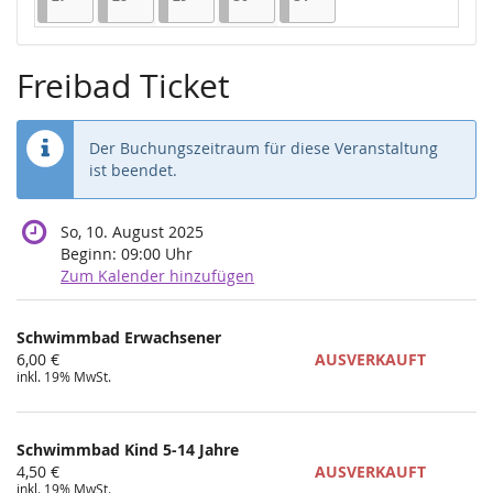
Freibad Ticket
Der Buchungszeitraum für diese Veranstaltung
ist beendet.
So, 10. August 2025
Beginn:
09:00
Uhr
Zum Kalender hinzufügen
Produkte
Schwimmbad Erwachsener
Unkategorisierte
6,00 €
AUSVERKAUFT
inkl. 19% MwSt.
Produkte
Schwimmbad Kind 5-14 Jahre
4,50 €
AUSVERKAUFT
inkl. 19% MwSt.