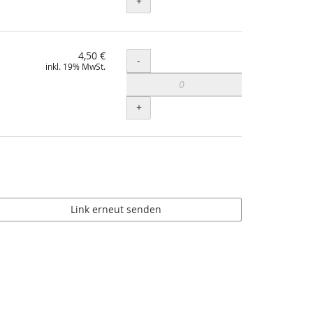
+
4,50 €
Menge
-
inkl. 19% MwSt.
+
Link erneut senden