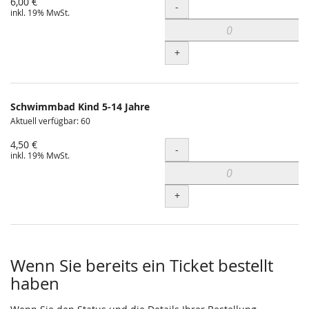
6,00 €
Menge
-
inkl. 19% MwSt.
+
Schwimmbad Kind 5-14 Jahre
Aktuell verfügbar: 60
4,50 €
Menge
-
inkl. 19% MwSt.
+
Wenn Sie bereits ein Ticket bestellt
haben