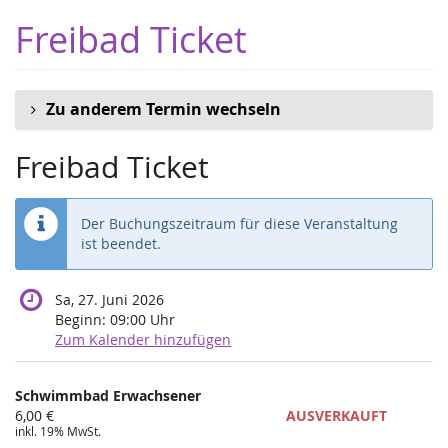
Zum
Freibad Ticket
Haupt-
Inhalt
springen
Zu anderem Termin wechseln
Freibad Ticket
Der Buchungszeitraum für diese Veranstaltung
ist beendet.
Sa, 27. Juni 2026
Beginn:
09:00
Uhr
Zum Kalender hinzufügen
Produkte
Schwimmbad Erwachsener
Unkategorisierte
6,00 €
AUSVERKAUFT
inkl. 19% MwSt.
Produkte