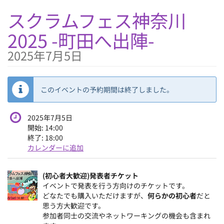
本
スクラムフェス神奈川
文
に
2025 -町田へ出陣-
ス
キ
2025年7月5日
ッ
プ
す
る
このイベントの予約期間は終了しました。
2025年7月5日
開始:
14:00
終了:
18:00
カレンダーに追加
製
品
(初心者大歓迎)発表者チケット
未
イベントで発表を行う方向けのチケットです。
どなたでも購入いただけますが、
何らかの初心者
だと
分
思う方大歓迎です。
類
参加者同士の交流やネットワーキングの機会も含まれ