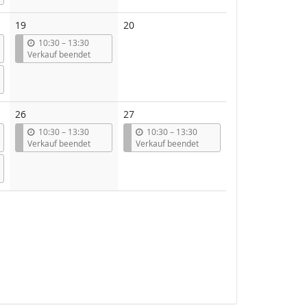
Keine
19
20
Veranstaltungen
b
10:30
–
13:30
i
Verkauf beendet
s
26
27
b
b
10:30
–
13:30
10:30
–
13:30
i
i
Verkauf beendet
Verkauf beendet
s
s