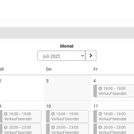
Monat
Mittwoch
Donnerstag
Freitag
Mi
Do
Fr
Keine
Keine
2
3
4
Veranstaltungen
Veranstaltungen
b
16:00
–
19:00
i
Verkauf beendet
s
9
10
11
b
b
b
16:00
–
19:00
16:00
–
19:00
16:00
–
19:00
i
i
i
Verkauf beendet
Verkauf beendet
Verkauf beendet
s
s
s
b
b
b
20:00
–
23:00
20:00
–
23:00
20:00
–
23:00
i
i
i
Verkauf beendet
Verkauf beendet
Verkauf beendet