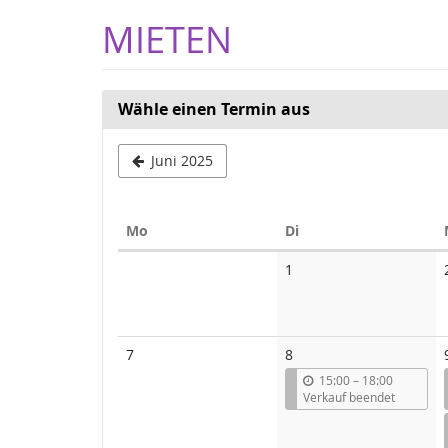
Zum
MIETEN
Haupt-
Inhalt
springen
Wähle einen Termin aus
Juni 2025
Montag
Dienstag
Mo
Di
Kalender
Keine
1
Veranstaltungen
Keine
7
8
Veranstaltungen
b
15:00
–
18:00
i
Verkauf beendet
s