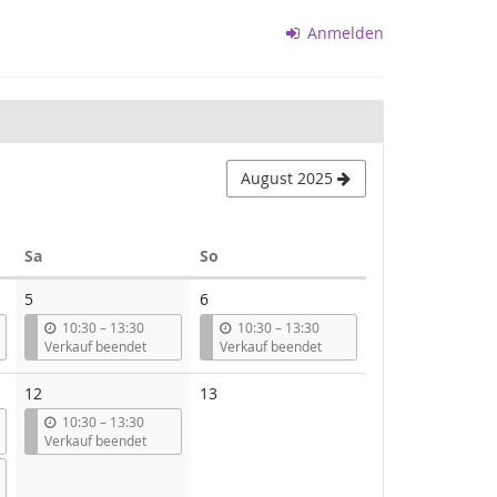
Anmelden
August 2025
Samstag
Sonntag
Sa
So
5
6
b
b
10:30
–
13:30
10:30
–
13:30
i
i
Verkauf beendet
Verkauf beendet
s
s
Keine
12
13
Veranstaltungen
b
10:30
–
13:30
i
Verkauf beendet
s