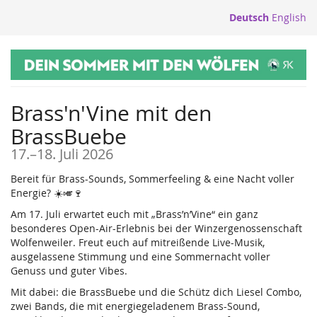
Zum
Deutsch
English
Haupt-
Inhalt
springen
Brass'n'Vine mit den
BrassBuebe
bis
17.
–
18. Juli 2026
Bereit für Brass-Sounds, Sommerfeeling & eine Nacht voller
Energie? ☀️🎺🍷
Am 17. Juli erwartet euch mit „Brass’n’Vine“ ein ganz
besonderes Open-Air-Erlebnis bei der Winzergenossenschaft
Wolfenweiler. Freut euch auf mitreißende Live-Musik,
ausgelassene Stimmung und eine Sommernacht voller
Genuss und guter Vibes.
Mit dabei: die BrassBuebe und die Schütz dich Liesel Combo,
zwei Bands, die mit energiegeladenem Brass-Sound,