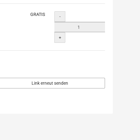
GRATIS
Menge
-
+
Link erneut senden