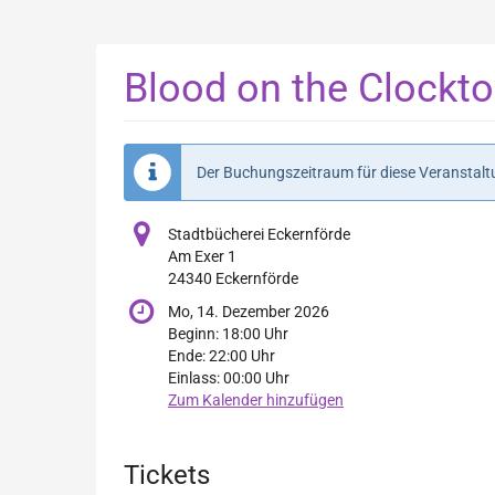
Zum
Haupt-
Inhalt
Blood on the Clockt
springen
Der Buchungszeitraum für diese Veranstal
Stadtbücherei Eckernförde
Am Exer 1
24340 Eckernförde
Mo, 14. Dezember 2026
Beginn:
18:00
Uhr
Ende:
22:00
Uhr
Einlass:
00:00
Uhr
Zum Kalender hinzufügen
Produkte
Tickets