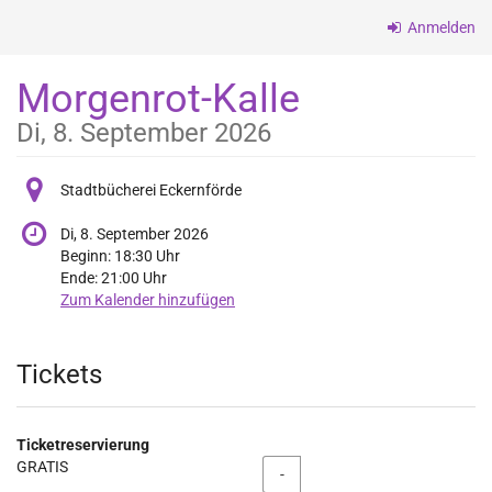
Zum
Anmelden
Haupt-
Inhalt
Morgenrot-Kalle
springen
Di, 8. September 2026
Stadtbücherei Eckernförde
Di, 8. September 2026
Beginn:
18:30
Uhr
Ende:
21:00
Uhr
Zum Kalender hinzufügen
Produkte
Tickets
Ticketreservierung
GRATIS
Menge
-