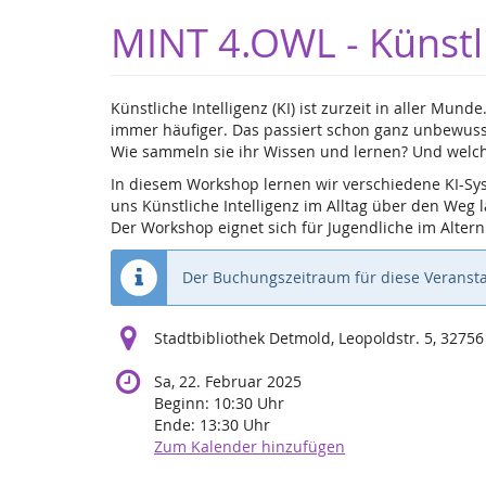
Zum
MINT 4.OWL - Künstli
Haupt-
Inhalt
springen
Künstliche Intelligenz (KI) ist zurzeit in aller Mu
immer häufiger. Das passiert schon ganz unbewus
Wie sammeln sie ihr Wissen und lernen? Und welch
In diesem Workshop lernen wir verschiedene KI-Sy
uns Künstliche Intelligenz im Alltag über den Weg l
Der Workshop eignet sich für Jugendliche im Altern
Der Buchungszeitraum für diese Veransta
Stadtbibliothek Detmold, Leopoldstr. 5, 3275
Sa, 22. Februar 2025
Beginn:
10:30
Uhr
Ende:
13:30
Uhr
Zum Kalender hinzufügen