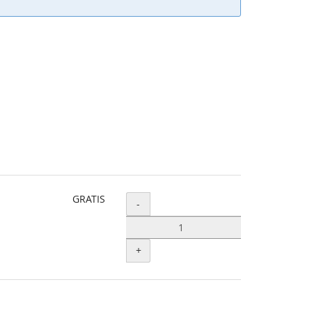
GRATIS
Menge
-
+