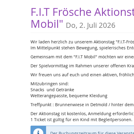
Zum
F.I.T Frösche Aktions
Haupt-
Inhalt
Mobil"
Do, 2. Juli 2026
springen
Wir laden herzlich zu unserem Aktionstag "F.I.T-Fr
Im Mittelpunkt stehen Bewegung, spielerisches En
Gemeinsam mit dem "F.I.T Mobil" möchten wir ein
Der Spielvormittag im Rahmen unserer offenen Krab
Wir freuen uns auf euch und einen aktiven, fröhlic
Mitzubringen sind:
Snacks und Getränke
Wetterangepasste, bequeme Kleidung
Treffpunkt : Brunnenwiese in Detmold / hinter de
Der Aktionstag ist kostenlos, Anmeldung erforderlic
1 Ticket ist gültig für ein Kind mit Begleitpersonen.
Der Buchungszeitraum für diese Veransta