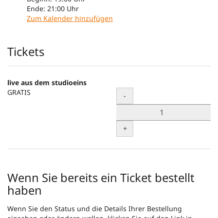
Ende:
21:00
Uhr
Zum Kalender hinzufügen
Produkte
Tickets
live aus dem studioeins
GRATIS
Menge
-
+
Wenn Sie bereits ein Ticket bestellt
haben
Wenn Sie den Status und die Details Ihrer Bestellung