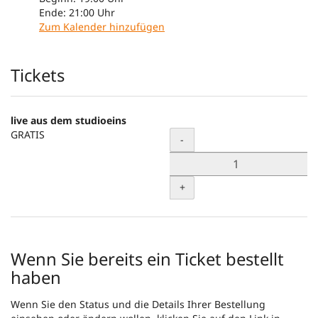
Ende:
21:00
Uhr
Zum Kalender hinzufügen
Produkte
Tickets
live aus dem studioeins
GRATIS
Menge
-
+
Wenn Sie bereits ein Ticket bestellt
haben
Wenn Sie den Status und die Details Ihrer Bestellung