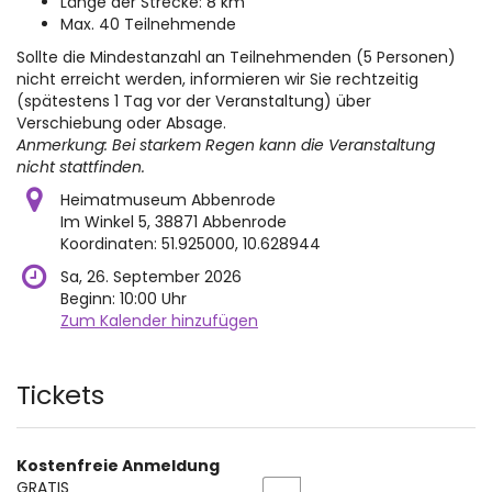
Länge der Strecke: 8 km
Max. 40 Teilnehmende
Sollte die Mindestanzahl an Teilnehmenden (5 Personen)
nicht erreicht werden, informieren wir Sie rechtzeitig
(spätestens 1 Tag vor der Veranstaltung) über
Verschiebung oder Absage.
Anmerkung: Bei starkem Regen kann die Veranstaltung
nicht stattfinden.
Heimatmuseum Abbenrode
Im Winkel 5, 38871 Abbenrode
Koordinaten: 51.925000, 10.628944
Sa, 26. September 2026
Beginn:
10:00
Uhr
Zum Kalender hinzufügen
Produkte
Tickets
Kostenfreie Anmeldung
Menge
GRATIS