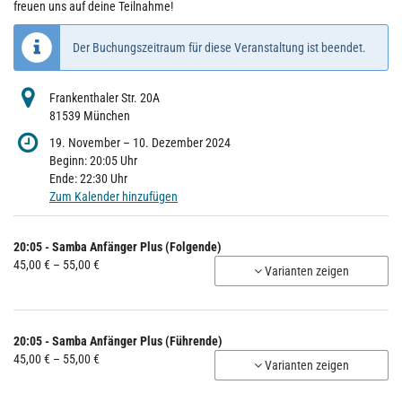
freuen uns auf deine Teilnahme!
Der Buchungszeitraum für diese Veranstaltung ist beendet.
Frankenthaler Str. 20A
81539 München
bis
19. November
–
10. Dezember 2024
Beginn:
20:05
Uhr
Ende:
22:30
Uhr
Zum Kalender hinzufügen
Produkte
20:05 - Samba Anfänger Plus (Folgende)
Unkategorisierte
von
45,00 € – 55,00 €
Varianten zeigen
45,00 €
Produkte
bis
55,00 €
20:05 - Samba Anfänger Plus (Führende)
von
45,00 € – 55,00 €
Varianten zeigen
45,00 €
bis