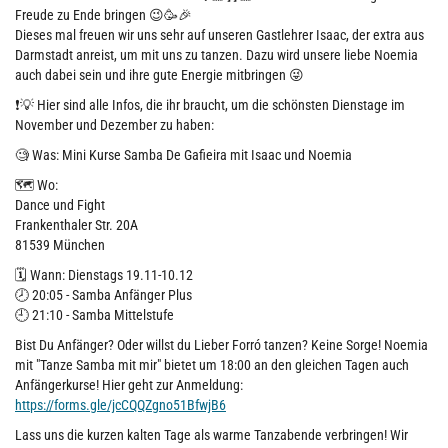
Freude zu Ende bringen 😉🥳🎉
Dieses mal freuen wir uns sehr auf unseren Gastlehrer Isaac, der extra aus
Darmstadt anreist, um mit uns zu tanzen. Dazu wird unsere liebe Noemia
auch dabei sein und ihre gute Energie mitbringen 😜
❗️💡 Hier sind alle Infos, die ihr braucht, um die schönsten Dienstage im
November und Dezember zu haben:
🧐 Was: Mini Kurse Samba De Gafieira mit Isaac und Noemia
🗺️ Wo:
Dance und Fight
Frankenthaler Str. 20A
81539 München
🗓️ Wann: Dienstags 19.11-10.12
🕗 20:05 - Samba Anfänger Plus
🕘 21:10 - Samba Mittelstufe
Bist Du Anfänger? Oder willst du Lieber Forró tanzen? Keine Sorge! Noemia
mit "Tanze Samba mit mir" bietet um 18:00 an den gleichen Tagen auch
Anfängerkurse! Hier geht zur Anmeldung:
https://forms.gle/jcCQQZgno51BfwjB6
Lass uns die kurzen kalten Tage als warme Tanzabende verbringen! Wir