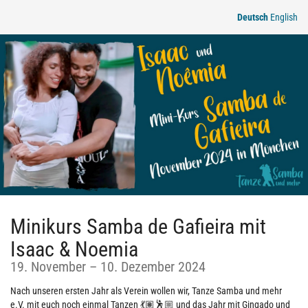
Zum
Deutsch
English
Haupt-
Inhalt
springen
Minikurs Samba de Gafieira mit
Isaac & Noemia
bis
19. November
–
10. Dezember 2024
Nach unseren ersten Jahr als Verein wollen wir, Tanze Samba und mehr
e.V. mit euch noch einmal Tanzen 💃🏽🕺🏼 und das Jahr mit Gingado und