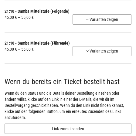
55,00 €
21:10 - Samba Mittelstufe (Folgende)
von
45,00 € – 55,00 €
Varianten zeigen
45,00 €
bis
55,00 €
21:10 - Samba Mittelstufe (Führende)
von
45,00 € – 55,00 €
Varianten zeigen
45,00 €
bis
55,00 €
Wenn du bereits ein Ticket bestellt hast
Wenn du den Status und die Details deiner Bestellung einsehen oder
ändern willst, klicke auf den Link in einer der E-Mails, die wir dir im
Bestellvorgang geschickt haben. Wenn du den Link nicht finden kannst,
klicke auf den folgenden Button, um ein erneutes Zusenden des Links
anzufordern.
Link erneut senden