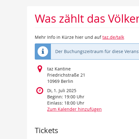
Zum
Haupt-
Was zählt das Völke
Inhalt
springen
Mehr Info in Kürze hier und auf
taz.de/talk
Der Buchungszeitraum für diese Veranst
taz Kantine
Friedrichstraße 21
10969 Berlin
Di, 1. Juli 2025
Beginn:
19:00
Uhr
Einlass:
18:00
Uhr
Zum Kalender hinzufügen
Produkte
Tickets