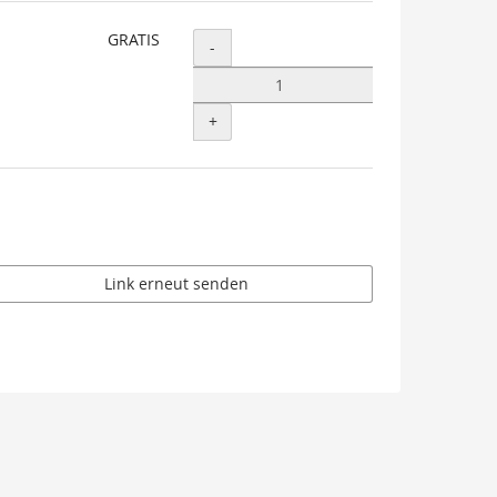
GRATIS
Menge
-
+
Link erneut senden