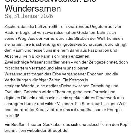
Wundersamen
Sa, 31. Januar 2026
Zischen, das die Luft zerreißt – ein knarrendes Ungetüm auf vier
Rädern, begleitet von zwei rätselhaften Gestalten, bahnt sich
seinen Weg. Aus der Ferne, durch die Straßen der Welt, kommen
sie näher. Ihre Erscheinung: ein groteskes Schauspiel, durchdringt
den Raum und fesselt uns in einem Bann aus Faszination und
Abscheu. Kein Blick kann sich ihnen entziehen.
Zwei schräge Wissenschaftlerinnen – von der Zeit gezeichnet, doch
mit scharfem Verstand und einem unstillbaren
Wissensdurst, tragen das Erbe vergangener Epochen und die
Verheißungen künftiger Zeiten. Ein Kosmos in
stetigem Wandel, eine endloseReise zwischen Forschung und
Evolution. Zwischen wilden Theorien, geheimen Formeln und
digitalen Rätseln entfesseln sie ein spektakuläres Feuerwerk aus
schrägem Humor und wilder Visionen. Ein Sturm aus bissigem Witz
und überdrehter Kreativität, der uns mit unaufhaltsamer Energie
mitreißt!
Ein Bouﬀon-Theater-Spektakel, das sich unauslöschlich in den Kopf
brennt – ein wirbelnder Strudel, der