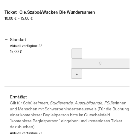
Produkte
Ticket | Cie.Szabo&Wacker: Die Wundersamen
Unkategorisierte
von
10,00 € – 15,00 €
10,00 €
Produkte
bis
15,00 €
Standart
Aktuell verfügbar: 22
15,00 €
Menge
-
+
Ermäßigt
Gilt für Schüler
innen, Studierende, Auszubildende, FSJler
innen
und Menschen mit Schwerbehindertenausweis (Für die Buchung
einer kostenloser Begleitperson bitte im Gutscheinfeld
"kostenlose Begleitperson" eingeben und kostenloses Ticket
dazubuchen).
Aktuell verfügbar: 22