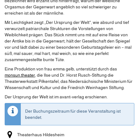
bezeichnet wird erzählt und hinterfragt, warum der weibliche
Orgasmus der Gegenwart angeblich so viel schwieriger zu
erreichen ist als der männliche.
Mit Leichtigkeit zeigt „Der Ursprung der Welt“, wie absurd und tief
verwurzelt patriarchale Strukturen die Vorstellungen von
Weiblichkeit prägen. Das Stück nimmt uns mit auf eine Reise von
der Antike bis in die Gegenwart, hält der Gesellschaft den Spiegel
vor und lädt dabei zu einer besonderen Geburtstagsfeier ein – mal
süß, mal sauer, mal hart, mal weich, so wie eine perfekt
zusammengestellte bunte Tüte.
Eine Produktion von frau emma gelb, unterstützt durch das
monsun.theater
, die Ilse und Dr. Horst Rusch-Stiftung die
Theaterwerkstatt Pilkentafel, das Niedersächsische Ministerium für
Wissenschaft und Kultur und die Friedrich Weinhagen Stiftung.
Der Ursprung der Welt ist im avant-verlag erschienen.
Der Buchungszeitraum für diese Veranstaltung ist
beendet.
Theaterhaus Hildesheim