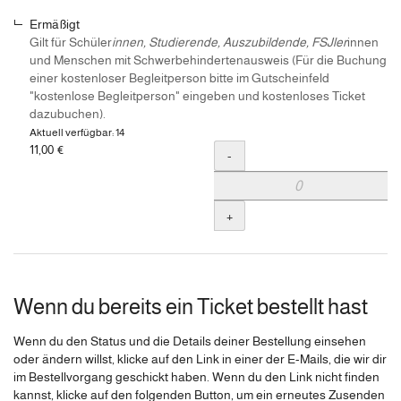
Ermäßigt
Gilt für Schüler
innen, Studierende, Auszubildende, FSJler
innen
und Menschen mit Schwerbehindertenausweis (Für die Buchung
einer kostenloser Begleitperson bitte im Gutscheinfeld
"kostenlose Begleitperson" eingeben und kostenloses Ticket
dazubuchen).
Aktuell verfügbar: 14
11,00 €
Menge
-
+
Wenn du bereits ein Ticket bestellt hast
Wenn du den Status und die Details deiner Bestellung einsehen
oder ändern willst, klicke auf den Link in einer der E-Mails, die wir dir
im Bestellvorgang geschickt haben. Wenn du den Link nicht finden
kannst, klicke auf den folgenden Button, um ein erneutes Zusenden