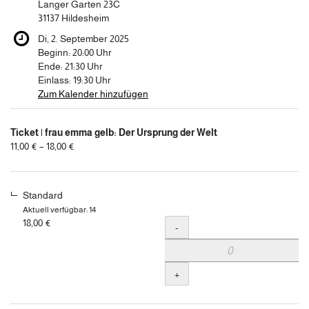
Langer Garten 23C
31137 Hildesheim
Di, 2. September 2025
Beginn:
20:00
Uhr
Ende:
21:30
Uhr
Einlass:
19:30
Uhr
Zum Kalender hinzufügen
Produkte
Ticket | frau emma gelb: Der Ursprung der Welt
Unkategorisierte
von
11,00 € – 18,00 €
11,00 €
Produkte
bis
18,00 €
Standard
Aktuell verfügbar: 14
18,00 €
Menge
-
+