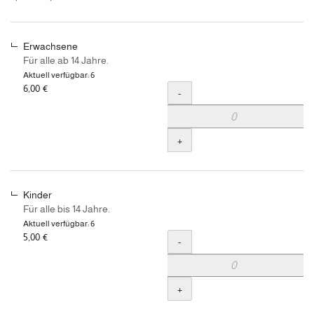
3,50 €
Produkte
bis
6,00 €
Erwachsene
Für alle ab 14 Jahre.
Aktuell verfügbar: 6
6,00 €
Menge
-
+
Kinder
Für alle bis 14 Jahre.
Aktuell verfügbar: 6
5,00 €
Menge
-
+