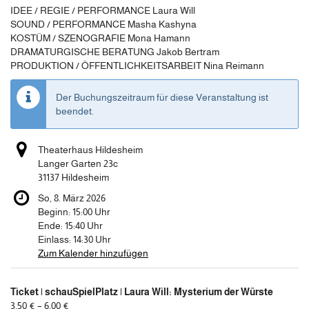
IDEE / REGIE / PERFORMANCE Laura Will
SOUND / PERFORMANCE Masha Kashyna
KOSTÜM / SZENOGRAFIE Mona Hamann
DRAMATURGISCHE BERATUNG Jakob Bertram
PRODUKTION / ÖFFENTLICHKEITSARBEIT Nina Reimann
Der Buchungszeitraum für diese Veranstaltung ist
beendet.
Theaterhaus Hildesheim
Langer Garten 23c
31137 Hildesheim
So, 8. März 2026
Beginn:
15:00
Uhr
Ende:
15:40
Uhr
Einlass:
14:30
Uhr
Zum Kalender hinzufügen
Produkte
Ticket | schauSpielPlatz | Laura Will: Mysterium der Würste
Unkategorisierte
von
3,50 € – 6,00 €