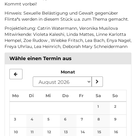
Kommt vorbei!
Hinweis: Sexuelle Belästigung und Gewalt gegenüber
Flinta*s werden in diesem Stück u.a. zum Thema gemacht.
Projektleitung: Catrin Watermann, Veronika Musilova
Mitwirkende: Violeta Kaleshi, Linda Mattes, Linne Karlotta
Hempel, Zoe Rudow , Wiebke Fritsch, Lea Bach, Enya Nagel,
Freya Uhrlau, Lea Heinrich, Deborah Mary Schneidermann
Wähle einen Termin aus
Monat
Montag
Dienstag
Mittwoch
Donnerstag
Freitag
Samstag
Sonnta
Mo
Di
Mi
Do
Fr
Sa
So
Kalender
1
2
Keine Veranstaltun
Keine Veran
3
4
5
6
7
8
9
Keine Veranstaltungen
Keine Veranstaltungen
Keine Veranstaltungen
Keine Veranstaltungen
Keine Veranstaltungen
Keine Veranstaltun
Keine Veran
10
11
12
13
14
15
16