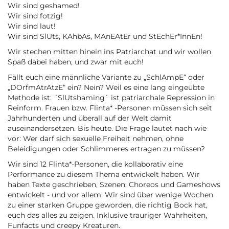
Wir sind geshamed!
Wir sind fotzig!
Wir sind laut!
Wir sind SlUts, KAhbAs, MAnEAtEr und StEchEr*InnEn!
Wir stechen mitten hinein ins Patriarchat und wir wollen
Spaß dabei haben, und zwar mit euch!
Fällt euch eine männliche Variante zu „SchlAmpE“ oder
„DOrfmAtrAtzE“ ein? Nein? Weil es eine lang eingeübte
Methode ist: ´SlUtshaming` ist patriarchale Repression in
Reinform. Frauen bzw. Flinta* -Personen müssen sich seit
Jahrhunderten und überall auf der Welt damit
auseinandersetzen. Bis heute. Die Frage lautet nach wie
vor: Wer darf sich sexuelle Freiheit nehmen, ohne
Beleidigungen oder Schlimmeres ertragen zu müssen?
Wir sind 12 Flinta*-Personen, die kollaborativ eine
Performance zu diesem Thema entwickelt haben. Wir
haben Texte geschrieben, Szenen, Choreos und Gameshows
entwickelt - und vor allem: Wir sind über wenige Wochen
zu einer starken Gruppe geworden, die richtig Bock hat,
euch das alles zu zeigen. Inklusive trauriger Wahrheiten,
Funfacts und creepy Kreaturen.