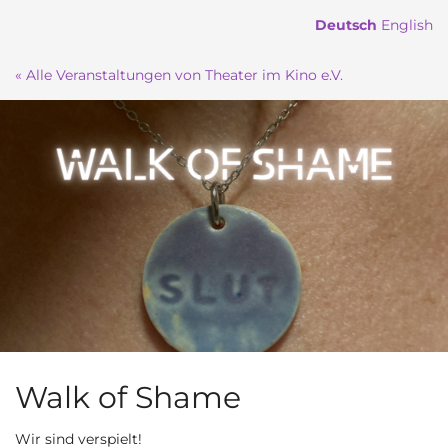
Zum
Deutsch
English
Haupt-
Inhalt
« Alle Veranstaltungen von Theater im Kino e.V.
springen
Walk of Shame
Wir sind verspielt!