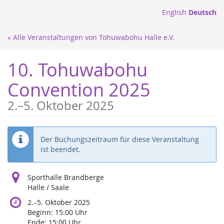
Zum
English
Deutsch
Haupt-
Inhalt
« Alle Veranstaltungen von Tohuwabohu Halle e.V.
springen
10. Tohuwabohu
Convention 2025
bis
2.
–
5. Oktober 2025
Der Buchungszeitraum für diese Veranstaltung
ist beendet.
Sporthalle Brandberge
Halle / Saale
bis
2.
–
5. Oktober 2025
Beginn:
15:00
Uhr
Ende:
15:00
Uhr