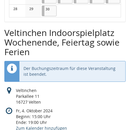
Keine Veranstaltungen
Keine Veranstaltungen
28
29
30.04.2025
1 Veranstaltung
30
Keine Veranstaltungen
Keine Veranstaltungen
Veltinchen Indoorspielplatz
Wochenende, Feiertag sowie
Ferien
Der Buchungszeitraum für diese Veranstaltung
ist beendet.
Veltinchen
Parkallee 11
16727 Velten
Fr, 4. Oktober 2024
Beginn:
15:00
Uhr
Ende:
19:00
Uhr
Zum Kalender hinzufügen