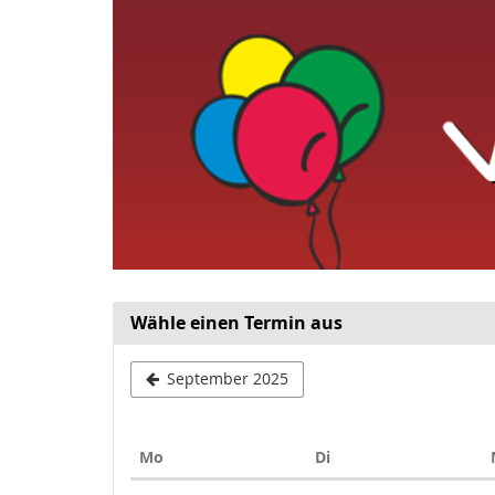
Veltinchen
Zum
Haupt-
Indoorspielplatz
Inhalt
springen
Wähle einen Termin aus
September 2025
Montag
Dienstag
Mo
Di
Kalender