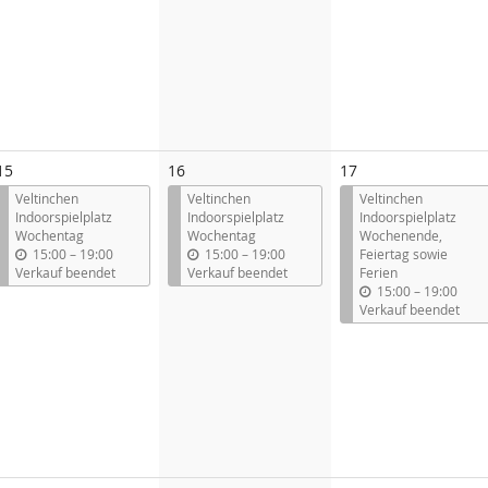
15
16
17
Veltinchen
Veltinchen
Veltinchen
Indoorspielplatz
Indoorspielplatz
Indoorspielplatz
Wochentag
Wochentag
Wochenende,
b
b
15:00
–
19:00
15:00
–
19:00
Feiertag sowie
i
i
Verkauf beendet
Verkauf beendet
Ferien
s
s
b
15:00
–
19:00
i
Verkauf beendet
s