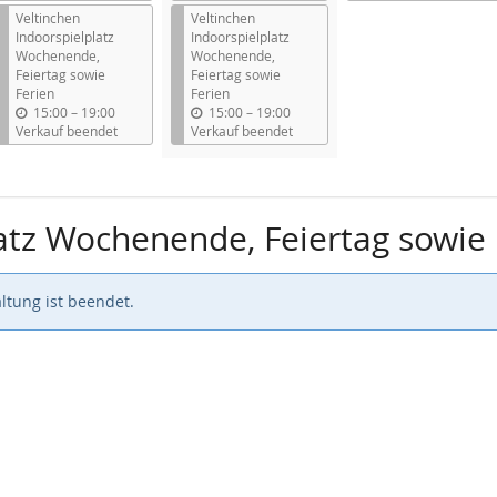
s
s
s
Veltinchen
Veltinchen
Indoorspielplatz
Indoorspielplatz
Wochenende,
Wochenende,
Feiertag sowie
Feiertag sowie
Ferien
Ferien
b
b
15:00
–
19:00
15:00
–
19:00
i
i
Verkauf beendet
Verkauf beendet
s
s
atz Wochenende, Feiertag sowie 
ltung ist beendet.