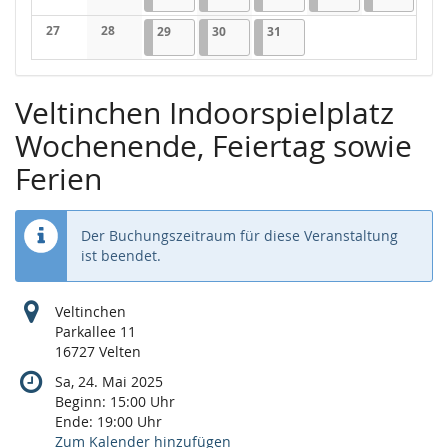
Keine Veranstaltungen
Keine Veranstaltungen
27
28
29.10.2025
2 Veranstaltungen
30.10.2025
2 Veranstaltungen
31.10.2025
1 Veranstaltung
29
30
31
Keine Veranstaltungen
Keine Veranstaltungen
Veltinchen Indoorspielplatz
Wochenende, Feiertag sowie
Ferien
Der Buchungszeitraum für diese Veranstaltung
ist beendet.
Veltinchen
Parkallee 11
16727 Velten
Sa, 24. Mai 2025
Beginn:
15:00
Uhr
Ende:
19:00
Uhr
Zum Kalender hinzufügen