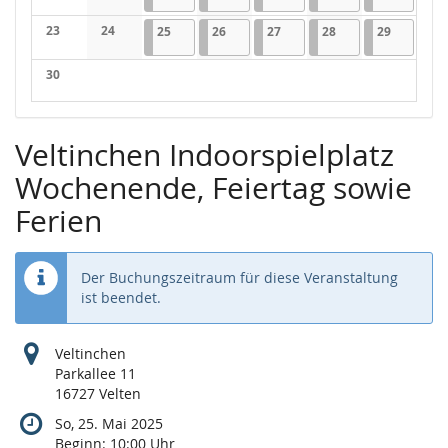
Keine Veranstaltungen
Keine Veranstaltungen
23
24
25.06.2025
1 Veranstaltung
26.06.2025
1 Veranstaltung
27.06.2025
1 Veranstaltung
28.06.2025
2 Veranstaltungen
29.06.202
1 Veranst
25
26
27
28
29
Keine Veranstaltungen
Keine Veranstaltungen
30
Keine Veranstaltungen
Veltinchen Indoorspielplatz
Wochenende, Feiertag sowie
Ferien
Der Buchungszeitraum für diese Veranstaltung
ist beendet.
Veltinchen
Parkallee 11
16727 Velten
So, 25. Mai 2025
Beginn:
10:00
Uhr