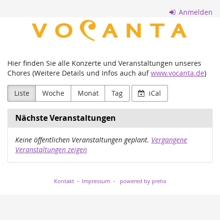
Zum
Anmelden
Haupt-
VOCANTA
Inhalt
springen
Chor
Erlangen
Hier finden Sie alle Konzerte und Veranstaltungen unseres
Chores (Weitere Details und Infos auch auf
www.vocanta.de
)
Liste
Woche
Monat
Tag
iCal
Nächste Veranstaltungen
Keine öffentlichen Veranstaltungen geplant.
Vergangene
Veranstaltungen zeigen
Kontakt
Impressum
powered by pretix