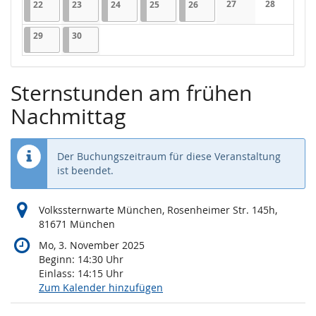
22.06.2026
1 Veranstaltung
23.06.2026
1 Veranstaltung
24.06.2026
1 Veranstaltung
25.06.2026
1 Veranstaltung
26.06.2026
1 Veranstaltung
27
28
22
23
24
25
26
Keine Veranstaltung
Keine Veran
29.06.2026
1 Veranstaltung
30.06.2026
1 Veranstaltung
29
30
Sternstunden am frühen
Nachmittag
Der Buchungszeitraum für diese Veranstaltung
ist beendet.
Volkssternwarte München, Rosenheimer Str. 145h,
81671 München
Mo, 3. November 2025
Beginn:
14:30
Uhr
Einlass:
14:15
Uhr
Zum Kalender hinzufügen
Produkte