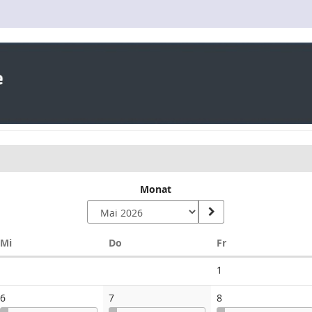
Monat
Mittwoch
Donnerstag
Freitag
Mi
Do
Fr
Keine
1
Veranstaltungen
6
7
8