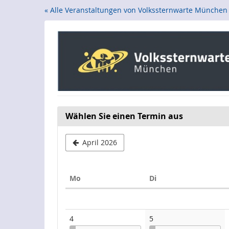
Zum
« Alle Veranstaltungen von Volkssternwarte München
Haupt-
Inhalt
springen
Wählen Sie einen Termin aus
April 2026
Montag
Dienstag
Mo
Di
Kalender
4
5