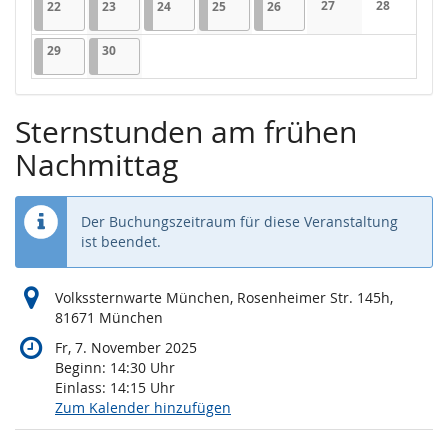
22.06.2026
1 Veranstaltung
23.06.2026
1 Veranstaltung
24.06.2026
1 Veranstaltung
25.06.2026
1 Veranstaltung
26.06.2026
1 Veranstaltung
27
28
22
23
24
25
26
Keine Veranstaltung
Keine Veran
29.06.2026
1 Veranstaltung
30.06.2026
1 Veranstaltung
29
30
Sternstunden am frühen
Nachmittag
Der Buchungszeitraum für diese Veranstaltung
ist beendet.
Volkssternwarte München, Rosenheimer Str. 145h,
81671 München
Fr, 7. November 2025
Beginn:
14:30
Uhr
Einlass:
14:15
Uhr
Zum Kalender hinzufügen
Produkte