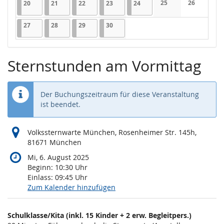
20.04.2026
1 Veranstaltung
21.04.2026
1 Veranstaltung
22.04.2026
1 Veranstaltung
23.04.2026
1 Veranstaltung
24.04.2026
1 Veranstaltung
25
26
20
21
22
23
24
Keine Veranstaltung
Keine Veran
27.04.2026
1 Veranstaltung
28.04.2026
1 Veranstaltung
29.04.2026
1 Veranstaltung
30.04.2026
1 Veranstaltung
27
28
29
30
Sternstunden am Vormittag
Der Buchungszeitraum für diese Veranstaltung
ist beendet.
Volkssternwarte München, Rosenheimer Str. 145h,
81671 München
Mi, 6. August 2025
Beginn:
10:30
Uhr
Einlass:
09:45
Uhr
Zum Kalender hinzufügen
Produkte
Schulklasse/Kita (inkl. 15 Kinder + 2 erw. Begleitpers.)