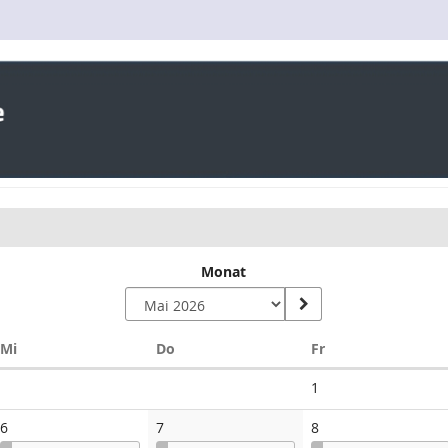
Monat
Mittwoch
Donnerstag
Freitag
Mi
Do
Fr
Keine
1
Veranstaltungen
6
7
8