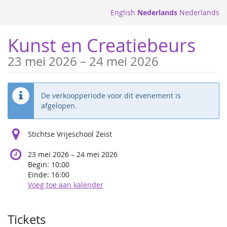
Ga naar de
English
Nederlands
Nederlands
hoofdinhoud
Kunst en Creatiebeurs
tot
23 mei 2026
–
24 mei 2026
De verkoopperiode voor dit evenement is
afgelopen.
Stichtse Vrijeschool Zeist
tot
23 mei 2026
–
24 mei 2026
Begin:
10:00
Einde:
16:00
Voeg toe aan kalender
Producten
Tickets