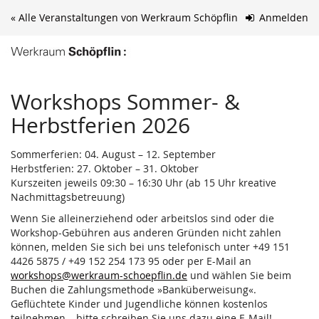
Zum
« Alle Veranstaltungen von Werkraum Schöpflin
Anmelden
Haupt-
Inhalt
springen
Workshops Sommer- &
Herbstferien 2026
Sommerferien: 04. August – 12. September
Herbstferien: 27. Oktober – 31. Oktober
Kurszeiten jeweils 09:30 – 16:30 Uhr (ab 15 Uhr kreative
Nachmittagsbetreuung)
Wenn Sie alleinerziehend oder arbeitslos sind oder die
Workshop-Gebühren aus anderen Gründen nicht zahlen
können, melden Sie sich bei uns telefonisch unter +49 151
4426 5875 / +49 152 254 173 95 oder per E-Mail an
workshops@werkraum-schoepflin.de
und wählen Sie beim
Buchen die Zahlungsmethode »Banküberweisung«.
Geflüchtete Kinder und Jugendliche können kostenlos
teilnehmen – bitte schreiben Sie uns dazu eine E-Mail!