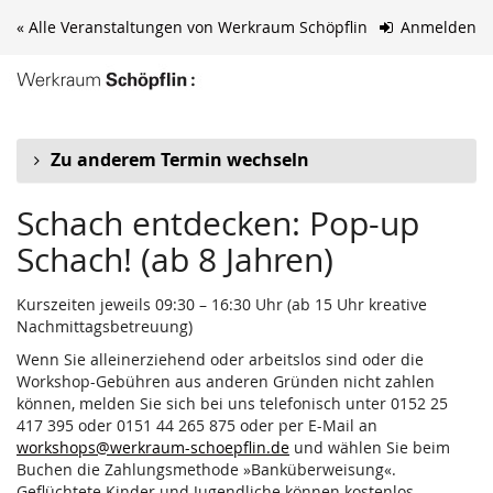
Zum
« Alle Veranstaltungen von Werkraum Schöpflin
Anmelden
Haupt-
Inhalt
springen
Zu anderem Termin wechseln
Schach entdecken: Pop-up
Schach! (ab 8 Jahren)
Kurszeiten jeweils 09:30 – 16:30 Uhr (ab 15 Uhr kreative
Nachmittagsbetreuung)
Wenn Sie alleinerziehend oder arbeitslos sind oder die
Workshop-Gebühren aus anderen Gründen nicht zahlen
können, melden Sie sich bei uns telefonisch unter 0152 25
417 395 oder 0151 44 265 875 oder per E-Mail an
workshops@werkraum-schoepflin.de
und wählen Sie beim
Buchen die Zahlungsmethode »Banküberweisung«.
Geflüchtete Kinder und Jugendliche können kostenlos