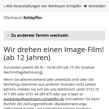
Zum
« Alle Veranstaltungen von Werkraum Schöpflin
Anmelden
Haupt-
Inhalt
springen
Zu anderem Termin wechseln
Wir drehen einen Image-Film!
(ab 12 Jahren)
Kurszeiten jeweils 09:30 – 16:30 Uhr (ab 15 Uhr kreative
Nachmittagsbetreuung)
Wenn Sie alleinerziehend oder arbeitslos sind oder die
Workshop-Gebühren aus anderen Gründen nicht zahlen
können, melden Sie sich bei uns telefonisch unter 0152 25
417 395 oder 0151 44 265 875 oder per E-Mail an
workshops@werkraum-schoepflin.de
und wählen Sie beim
Buchen die Zahlungsmethode »Banküberweisung«.
Geflüchtete Kinder und Jugendliche können kostenlos